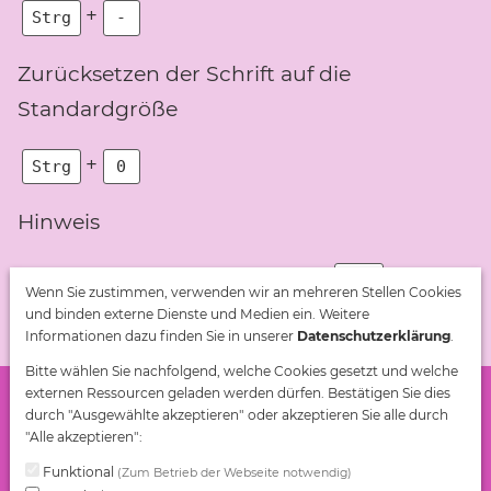
+
Strg
-
Zurücksetzen der Schrift auf die
Standardgröße
+
Strg
0
Hinweis
Unter OSX benutzen Sie bitte
anstatt
Cmd
Wenn Sie zustimmen, verwenden wir an mehreren Stellen Cookies
.
und binden externe Dienste und Medien ein. Weitere
Strg
Informationen dazu finden Sie in unserer
Datenschutzerklärung
.
Bitte wählen Sie nachfolgend, welche Cookies gesetzt und welche
externen Ressourcen geladen werden dürfen. Bestätigen Sie dies
Landratsamt Landsberg
durch "Ausgewählte akzeptieren" oder akzeptieren Sie alle durch
Gesundheit und Prävention
"Alle akzeptieren":
(Postanschrift) Wiesenring 15 / (Beratung) Hauptplatz 8
Funktional
(Zum Betrieb der Webseite notwendig)
86899 Landsberg am Lech