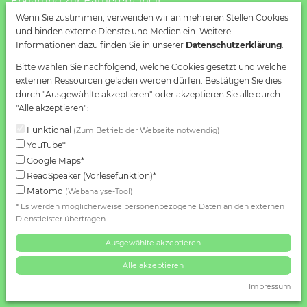
Erklärung zur Barrierefreiheit
Impressum
Wenn Sie zustimmen, verwenden wir an mehreren Stellen Cookies
und binden externe Dienste und Medien ein. Weitere
Informationen dazu finden Sie in unserer
Datenschutzerklärung
.
Bitte wählen Sie nachfolgend, welche Cookies gesetzt und welche
externen Ressourcen geladen werden dürfen. Bestätigen Sie dies
durch "Ausgewählte akzeptieren" oder akzeptieren Sie alle durch
"Alle akzeptieren":
Funktional
(Zum Betrieb der Webseite notwendig)
YouTube*
Google Maps*
ReadSpeaker (Vorlesefunktion)*
Matomo
(Webanalyse-Tool)
* Es werden möglicherweise personenbezogene Daten an den externen
Dienstleister übertragen.
Ausgewählte akzeptieren
Alle akzeptieren
Impressum