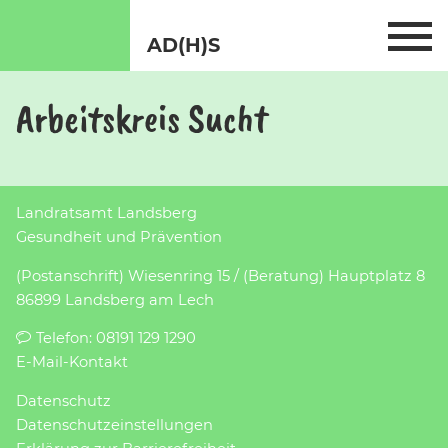
AD(H)S
Arbeitskreis Sucht
Landratsamt Landsberg
Gesundheit und Prävention
(Postanschrift) Wiesenring 15 / (Beratung) Hauptplatz 8
86899 Landsberg am Lech
Telefon:
08191 129 1290
E-Mail-Kontakt
Datenschutz
Datenschutz­einstellungen